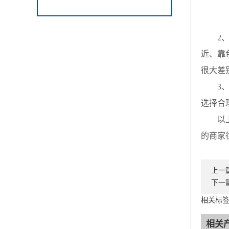
2、从
近、靠
很大差
3、在
选择合
以上，
的商家
上一
下一
相关标签
相关