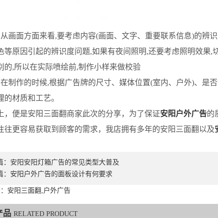
画面方面来看,要考虑内容(画面、文字、重要联系信息)的辨识
色等原因引起的辨识度问题,如果有夜间照明,还要考虑照明效果
别的,所以在实际喷绘前,制作小样来做校验
制作的时候,根据广告牌的尺寸、媒体位置(室内、户外)、是否打
理的材质和工艺。
便是安阳三面翻商家此次的分享，为了保证
安阳户外广告
的
往往更容易获取到顾客的需求，我店拥有多年的安阳三面翻以及
篇：
安阳安阳灯箱广告的常见类型大普及
篇：
安阳户外广告的面板设计有何要求
：安阳三面翻,户外广告
产品
RELATED PRODUCT