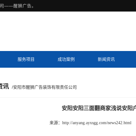
司——醒狮广告。
服务项目
成功案例
新闻资讯
Previous slide
Next slide
资讯
/安阳市醒狮广告装饰有限责任公司
安阳安阳三面翻商家浅说安阳
来源：
http://anyang.ayxsgg.com/news242.html