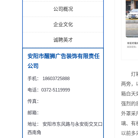
公司概况
企业文化
诚聘英才
安阳市醒狮广告装饰有限责任
公司
灯箱外
手机： 18603725888
两旁，
电话：0372-5119999
箱白天
传真：
强烈的
邮箱：
外罩采
璃、有
地址： 安阳市东风路与永安街交叉口
西南角
以前多