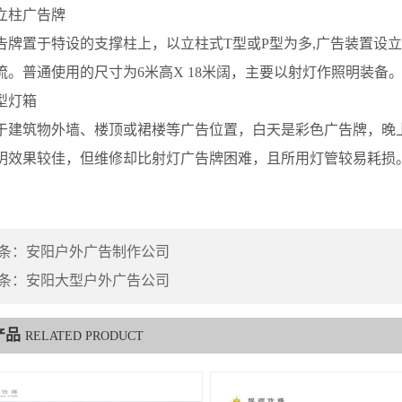
柱广告牌
置于特设的支撑柱上，以立柱式T型或P型为多,广告装置设立
流。普通使用的尺寸为6米高X 18米阔，主要以射灯作照明装备
灯箱
筑物外墙、楼顶或裙楼等广告位置，白天是彩色广告牌，晚上
明效果较佳，但维修却比射灯广告牌困难，且所用灯管较易耗损
条：
安阳户外广告制作公司
条：
安阳大型户外广告公司
产品
RELATED PRODUCT