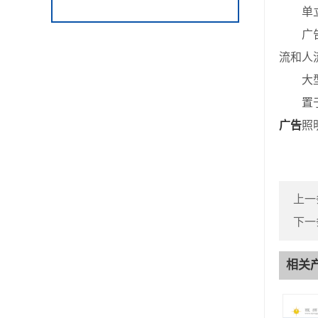
单立
广告牌
流和人
大型
置于建
广告
照
上一
下一
相关