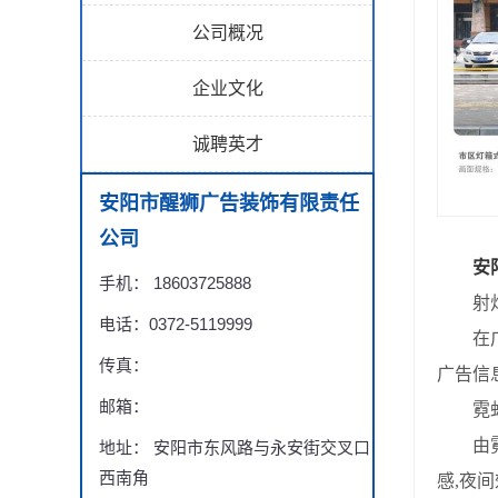
公司概况
企业文化
诚聘英才
安阳市醒狮广告装饰有限责任
公司
安
手机： 18603725888
射灯
电话：0372-5119999
在广告
传真：
广告信
邮箱：
霓虹
由霓虹
地址： 安阳市东风路与永安街交叉口
西南角
感,夜